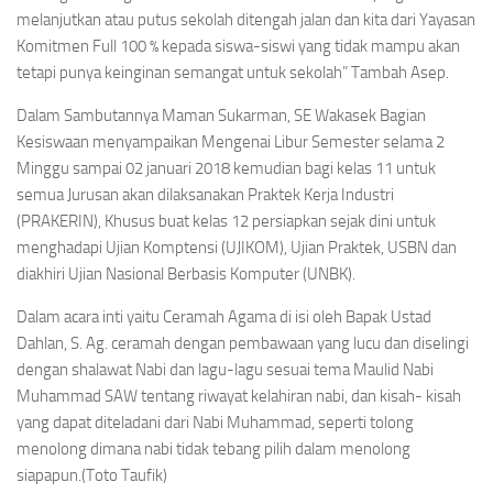
melanjutkan atau putus sekolah ditengah jalan dan kita dari Yayasan
Komitmen Full 100 % kepada siswa-siswi yang tidak mampu akan
tetapi punya keinginan semangat untuk sekolah” Tambah Asep.
Dalam Sambutannya Maman Sukarman, SE Wakasek Bagian
Kesiswaan menyampaikan Mengenai Libur Semester selama 2
Minggu sampai 02 januari 2018 kemudian bagi kelas 11 untuk
semua Jurusan akan dilaksanakan Praktek Kerja Industri
(PRAKERIN), Khusus buat kelas 12 persiapkan sejak dini untuk
menghadapi Ujian Komptensi (UJIKOM), Ujian Praktek, USBN dan
diakhiri Ujian Nasional Berbasis Komputer (UNBK).
Dalam acara inti yaitu Ceramah Agama di isi oleh Bapak Ustad
Dahlan, S. Ag. ceramah dengan pembawaan yang lucu dan diselingi
dengan shalawat Nabi dan lagu-lagu sesuai tema Maulid Nabi
Muhammad SAW tentang riwayat kelahiran nabi, dan kisah- kisah
yang dapat diteladani dari Nabi Muhammad, seperti tolong
menolong dimana nabi tidak tebang pilih dalam menolong
siapapun.(Toto Taufik)