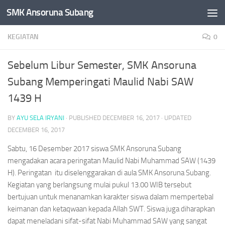
SMK Ansoruna Subang
Skip to content
KEGIATAN
0
Sebelum Libur Semester, SMK Ansoruna
Subang Memperingati Maulid Nabi SAW
1439 H
BY
AYU SELA IRYANI
· PUBLISHED
DECEMBER 16, 2017
· UPDATED
DECEMBER 16, 2017
Sabtu, 16 Desember 2017 siswa SMK Ansoruna Subang
mengadakan acara peringatan Maulid Nabi Muhammad SAW (1439
H). Peringatan itu diselenggarakan di aula SMK Ansoruna Subang.
Kegiatan yang berlangsung mulai pukul 13.00 WIB tersebut
bertujuan untuk menanamkan karakter siswa dalam mempertebal
keimanan dan ketaqwaan kepada Allah SWT. Siswa juga diharapkan
dapat meneladani sifat-sifat Nabi Muhammad SAW yang sangat