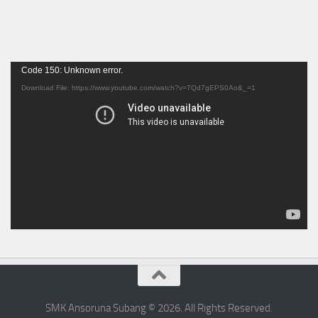
Video
Code 150: Unknown error.
Player
Download File: https://www.youtube.com/watch?v=7Qd7gEPS0Ao&_=1
SMK Ansoruna Subang © 2026. All Rights Reserved.