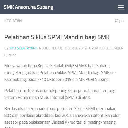
SMK Ansoruna Subang
Skip to content
KEGIATAN
0
Pelatihan Siklus SPMI Mandiri bagi SMK
BY
AYU SELA IRYANI
· PUBLISHED
OCTOBER 8, 2019
· UPDATED
DECEMBER
8, 2022
Musyawarah Kerja Kepala Sekolah (MKKS) SMK Kab. Subang
menyelenggarakan Pelatihan Siklus SPMI Mandiri bagi SMK se-
Kab. Subang, pada 7-10 Oktober 2019 di SMK PGRI Subang.
Pelatihan ini dilakukan untuk peningkatan pemahaman tentang
Sistem Penjaminan Mutu Internal (SPMI) di SMK.
Berdasarkan pemaparan para pemateri Siklus SPMI merupakan
80% dari penilaian akreditasi. Jadi 20% sisanya akan ditentukan oleh
asessor pada pelaksanaan Visitasi Akreditasi di masing-masing