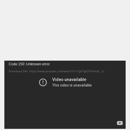
Video
Code 150: Unknown error.
Player
Download File: https://www.youtube.com/watch?v=7Qd7gEPS0Ao&_=1