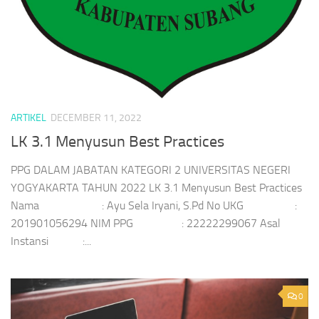
ARTIKEL
DECEMBER 11, 2022
LK 3.1 Menyusun Best Practices
PPG DALAM JABATAN KATEGORI 2 UNIVERSITAS NEGERI
YOGYAKARTA TAHUN 2022 LK 3.1 Menyusun Best Practices
Nama : Ayu Sela Iryani, S.Pd No UKG :
201901056294 NIM PPG : 22222299067 Asal
Instansi :...
0