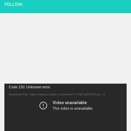
FOLLOW:
Video
Code 150: Unknown error.
Player
Download File: https://www.youtube.com/watch?v=7Qd7gEPS0Ao&_=1